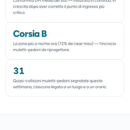
Conformità DPI media del sito — misurata in continuo, in
crescita dopo aver corretto il punto di ingresso più
critico.
Corsia B
La zona più a rischio ora (72% dei near miss) — l’incrocio
muletti–pedoni da riprogettare.
31
Quasi-collisioni muletti–pedoni segnalate questa
settimana, ciascuna legata a un luogo e a un orario.