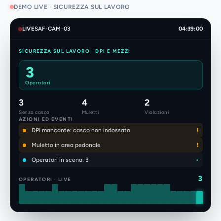
Analisi attiva
DEMO LIVE · SICUREZZA SUL LAVORO
LIVE
LIVE
SAF-CAM-03
04:39:01
SICUREZZA SUL LAVORO · DPI E MEZZI
3
Operatori
3
4
2
Senza casco
Muletti
Violazioni
AZIONI ED EVENTI
DPI mancante: casco non indossato
!
Muletto in area pedonale
!
Operatori in scena: 3
•
3
OPERATORI · LIVE
forklift 88%