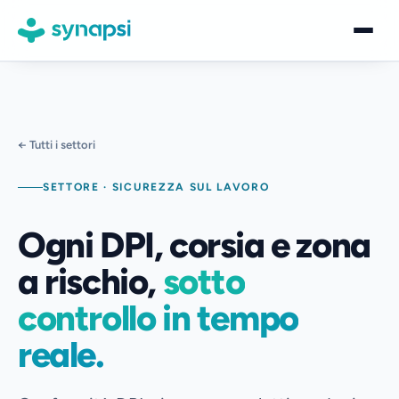
Piattaforma
Settori
← Tutti i settori
Logistica
SETTORE · SICUREZZA SUL LAVORO
Sicurezza sul lavoro
Ogni DPI, corsia e zona
Trasporti e mobilità
a rischio,
sotto
Eventi e strutture
controllo in tempo
Retail
reale.
Azienda