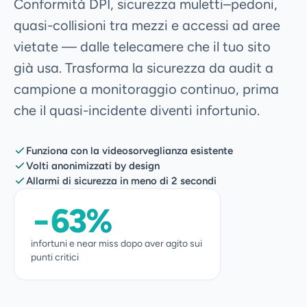
Conformità DPI, sicurezza muletti–pedoni,
Chi siamo
quasi-collisioni tra mezzi e accessi ad aree
Investitori
vietate — dalle telecamere che il tuo sito
già usa. Trasforma la sicurezza da audit a
Blog
campione a monitoraggio continuo, prima
Press
che il quasi-incidente diventi infortunio.
Contatti
Funziona con la videosorveglianza esistente
IT
EN
Volti anonimizzati by design
Allarmi di sicurezza in meno di 2 secondi
Richiedi demo →
−63%
infortuni e near miss dopo aver agito sui
punti critici