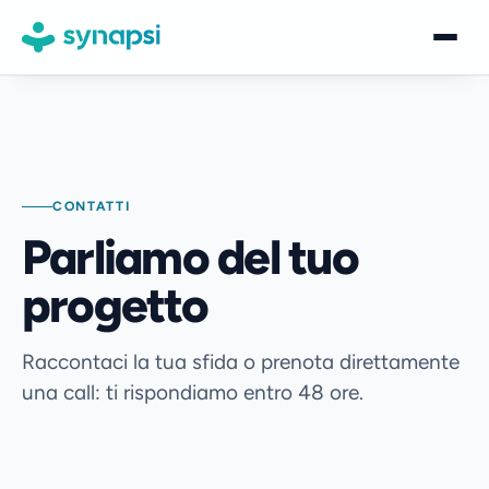
Piattaforma
Settori
CONTATTI
Logistica
Parliamo del tuo
Sicurezza sul lavoro
progetto
Trasporti e mobilità
Eventi e strutture
Raccontaci la tua sfida o prenota direttamente
una call: ti rispondiamo entro 48 ore.
Retail
Azienda