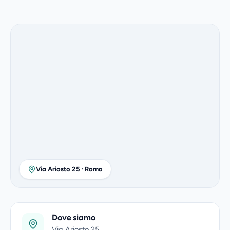
Chi siamo
Investitori
Blog
Press
Contatti
IT
EN
Richiedi demo →
Via Ariosto 25 · Roma
Dove siamo
Via Ariosto 25