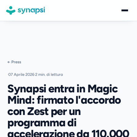
Piattaforma
Settori
← Press
Logistica
Sicurezza sul lavoro
·
07 Aprile 2026
·
2 min. di lettura
Synapsi entra in Magic
Trasporti e mobilità
Mind: firmato l'accordo
Eventi e strutture
con Zest per un
Retail
programma di
Azienda
accelerazione da 110.000