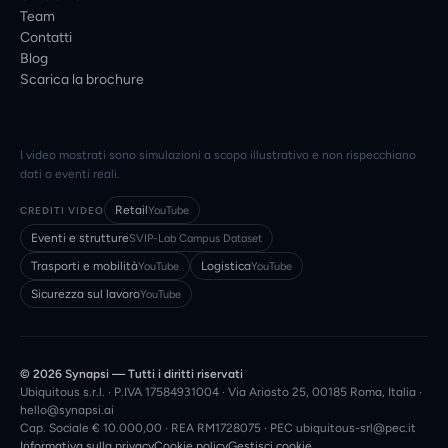
Team
Contatti
Blog
Scarica la brochure
I video mostrati sono simulazioni a scopo illustrativo e non rispecchiano
dati o eventi reali.
Retail
CREDITI VIDEO
YouTube
Eventi e strutture
SVIP-Lab Campus Dataset
Trasporti e mobilità
Logistica
YouTube
YouTube
Sicurezza sul lavoro
YouTube
© 2026 Synapsi — Tutti i diritti riservati
Ubiquitous s.r.l. · P.IVA 17584931004 · Via Ariosto 25, 00185 Roma, Italia ·
hello@synapsi.ai
Cap. Sociale € 10.000,00 · REA RM1728075 · PEC
ubiquitous-srl@pec.it
Informativa sulla privacy
Cookie policy
Gestisci cookie