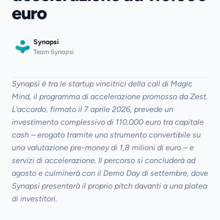
euro
Chi siamo
Investitori
Synapsi
Blog
Team Synapsi
Press
Synapsi è tra le startup vincitrici della call di Magic
Contatti
Mind, il programma di accelerazione promosso da Zest.
L'accordo, firmato il 7 aprile 2026, prevede un
IT
EN
investimento complessivo di 110.000 euro tra capitale
cash – erogato tramite uno strumento convertibile su
Richiedi demo →
una valutazione pre-money di 1,8 milioni di euro – e
servizi di accelerazione. Il percorso si concluderà ad
agosto e culminerà con il Demo Day di settembre, dove
Synapsi presenterà il proprio pitch davanti a una platea
di investitori.